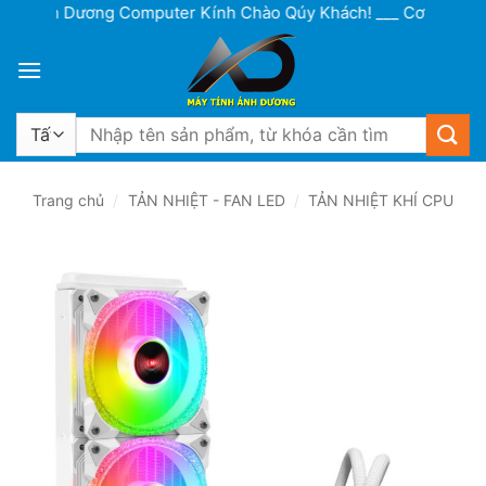
Bỏ
Ánh Dương Computer Kính Chào Qúy Khách! ___ Cơ sở 1: Lô 15 A1
qua
nội
dung
Tìm
kiếm:
Trang chủ
/
TẢN NHIỆT - FAN LED
/
TẢN NHIỆT KHÍ CPU