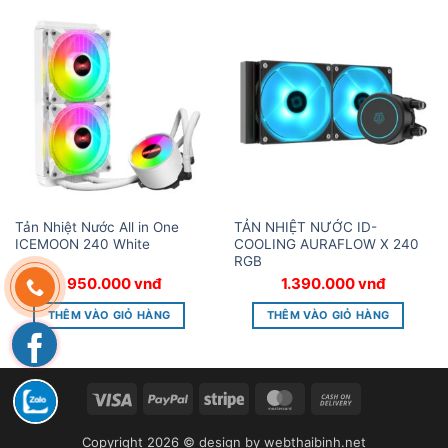
Tản Nhiệt Nước All in One
TẢN NHIỆT NƯỚC ID-
ICEMOON 240 White
COOLING AURAFLOW X 240
RGB
950.000
vnđ
1.390.000
vnđ
THÊM VÀO GIỎ HÀNG
THÊM VÀO GIỎ HÀNG
Visa
PayPal
Stripe
MasterCard
Cash
On
Copyright 2026 © design by
webthaibinh.net
Delivery