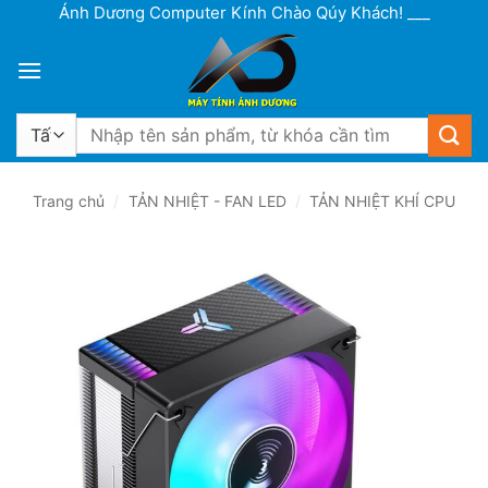
Bỏ
Ánh Dương Computer Kính Chào Qúy Khách! ___ Cơ sở 1: Lô 1
qua
nội
dung
Tìm
kiếm:
Trang chủ
/
TẢN NHIỆT - FAN LED
/
TẢN NHIỆT KHÍ CPU