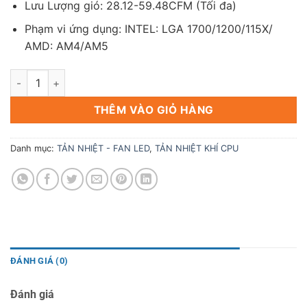
Lưu Lượng gió: 28.12-59.48CFM (Tối đa)
Phạm vi ứng dụng: INTEL: LGA 1700/1200/115X/
AMD: AM4/AM5
Tản Nhiệt Khí JONSBO CR-1000 EVO BLACK số lượng
THÊM VÀO GIỎ HÀNG
Danh mục:
TẢN NHIỆT - FAN LED
,
TẢN NHIỆT KHÍ CPU
ĐÁNH GIÁ (0)
Đánh giá