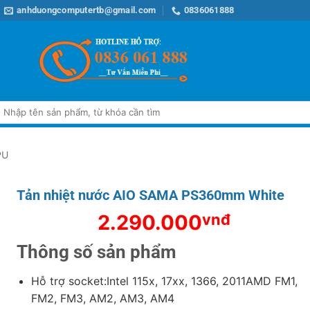
anhduongcomputertb@gmail.com
0836061888
Tìm
iếm:
PU
Tản nhiệt nước AIO SAMA PS360mm White
2.290.000
vnđ
Thông số sản phẩm
Hỗ trợ socket:Intel 115x, 17xx, 1366, 2011AMD FM1,
FM2, FM3, AM2, AM3, AM4