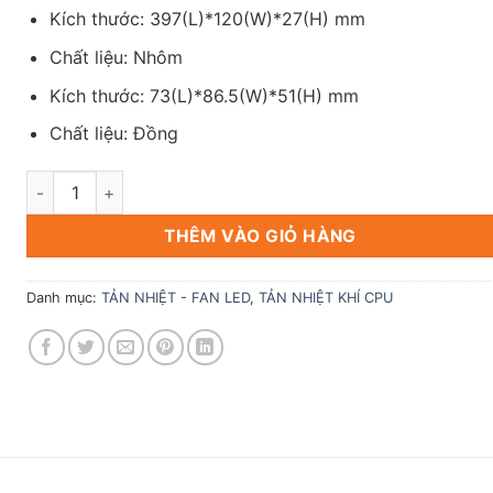
Kích thước: 397(L)*120(W)*27(H) mm
Chất liệu: Nhôm
Kích thước: 73(L)*86.5(W)*51(H) mm
Chất liệu: Đồng
Tản nhiệt nước AIO SAMA PS360mm White số lượng
THÊM VÀO GIỎ HÀNG
Danh mục:
TẢN NHIỆT - FAN LED
,
TẢN NHIỆT KHÍ CPU