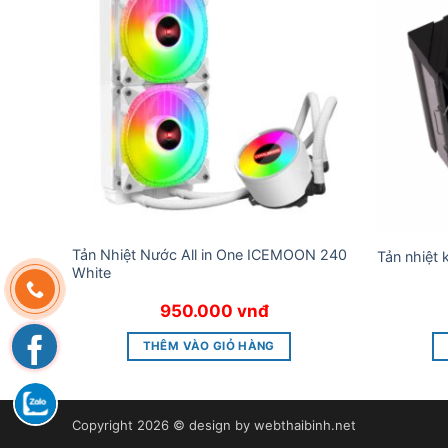
Tản Nhiệt Nước All in One ICEMOON 240
Tản nhiệt
White
950.000
vnđ
THÊM VÀO GIỎ HÀNG
Copyright 2026 © design by
webthaibinh.net