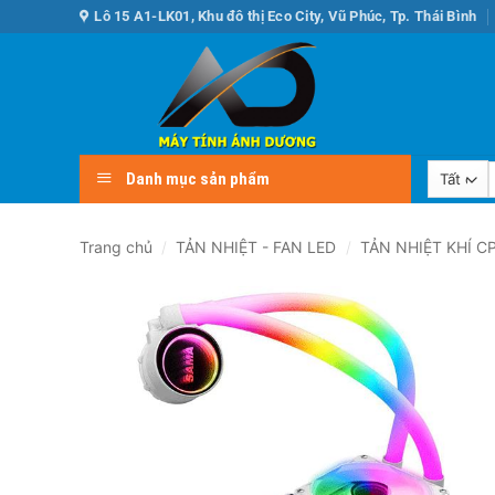
Bỏ
Lô 15 A1-LK01, Khu đô thị Eco City, Vũ Phúc, Tp. Thái Bình
qua
nội
dung
Danh mục sản phẩm
k
Trang chủ
/
TẢN NHIỆT - FAN LED
/
TẢN NHIỆT KHÍ C