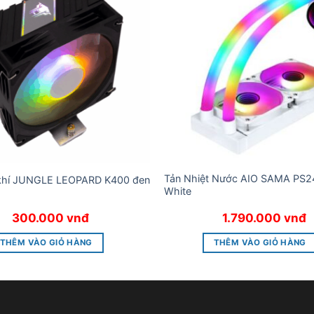
Tản Nhiệt Nước AIO SAMA PS
 khí JUNGLE LEOPARD K400 đen
White
300.000
vnđ
1.790.000
vnđ
THÊM VÀO GIỎ HÀNG
THÊM VÀO GIỎ HÀNG