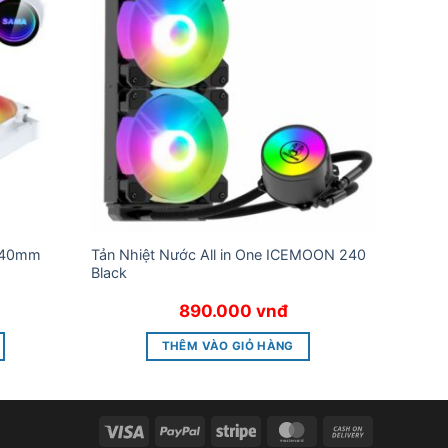
240mm
Tản Nhiệt Nước All in One ICEMOON 240
Tản Nh
Black
BLACK
890.000
vnđ
THÊM VÀO GIỎ HÀNG
Visa
PayPal
Stripe
MasterCard
Cash