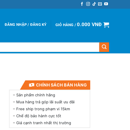
0.000
VNĐ
ĐĂNG NHẬP / ĐĂNG KÝ
GIỎ HÀNG /
CHÍNH SÁCH BÁN HÀNG
–
Sản phẩm chính hãng
–
Mua hàng trả góp lãi suất ưu đãi
–
Free ship trong phạm vi 15km
–
Chế độ bảo hành cực tốt
–
Giá cạnh tranh nhất thị trường