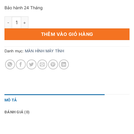
Bảo hành 24 Tháng
Màn Hình Gaming LG UltraGear 27Icnh 27GS50F-B - VA -180H
THÊM VÀO GIỎ HÀNG
Danh mục:
MÀN HÌNH MÁY TÍNH
MÔ TẢ
ĐÁNH GIÁ (0)