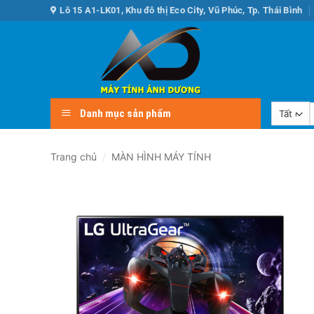
Bỏ
Lô 15 A1-LK01, Khu đô thị Eco City, Vũ Phúc, Tp. Thái Bình
qua
nội
dung
Danh mục sản phẩm
k
Trang chủ
/
MÀN HÌNH MÁY TÍNH