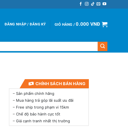
0.000
VNĐ
ĐĂNG NHẬP / ĐĂNG KÝ
GIỎ HÀNG /
CHÍNH SÁCH BÁN HÀNG
–
Sản phẩm chính hãng
–
Mua hàng trả góp lãi suất ưu đãi
–
Free ship trong phạm vi 15km
–
Chế độ bảo hành cực tốt
–
Giá cạnh tranh nhất thị trường