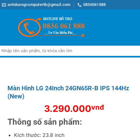
anhduongcomputertb@gmail.com
0836061888
Tìm
iếm:
Màn Hình LG 24Inch 24GN65R-B IPS 144Hz
(New)
3.290.000
vnđ
Thông số sản phẩm:
Kích thước: 23.8 inch