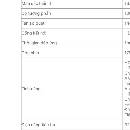
Màu sắc hiển thị
16
Độ tương phản
10
Tần số quét
14
Cổng kết nối
HD
Thời gian đáp ứng
1m
Góc nhìn
17
HD
Hi
Ch
AM
Tr
Tính năng
Au
Hi
Ch
Fr
Đồ
Ti
Điện năng tiêu thụ
3