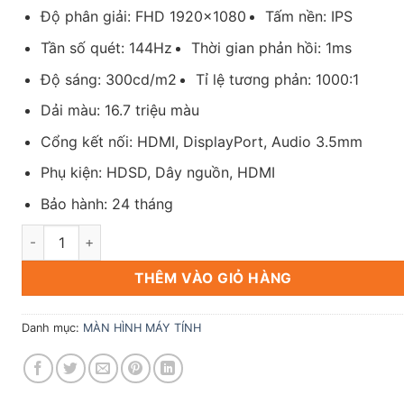
Độ phân giải: FHD 1920×1080
Tấm nền: IPS
Tần số quét: 144Hz
Thời gian phản hồi: 1ms
Độ sáng: 300cd/m2
Tỉ lệ tương phản: 1000:1
Dải màu: 16.7 triệu màu
Cổng kết nối: HDMI, DisplayPort, Audio 3.5mm
Phụ kiện: HDSD, Dây nguồn, HDMI
Bảo hành: 24 tháng
Màn Hình LG 24Inch 24GN65R-B IPS 144Hz (New) số lượng
THÊM VÀO GIỎ HÀNG
Danh mục:
MÀN HÌNH MÁY TÍNH