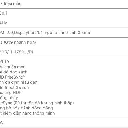
.7 triệu màu
00:1
4Hz
MI 2.0,DisplayPort 1.4, ngõ ra âm thanh 3.5mm
s (GtG nhanh hơn)
8º(R/L), 178º(U/D)
R 10
ệu chuẩn màu
ế độ đọc sách
D FreeSync™
ình ổn định màu đen
to Input Switch
ệu ứng HDR
ống nháy
eeSync (Bù trừ tốc độ khung hình thấp)
ng bộ hóa hành động động
ết kiệm điện năng thông minh
2W