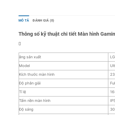
MÔ TẢ
ĐÁNH GIÁ (0)
Thông số kỹ thuật chi tiết Màn hình Ga
ãng sản xuất
L
Model
Ul
Kích thước màn hình
23
Độ phân giải
Fu
Tỉ lệ
16
Tấm nền màn hình
IP
Độ sáng
30