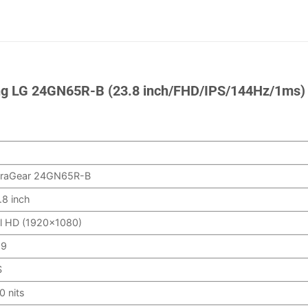
ming LG 24GN65R-B (23.8 inch/FHD/IPS/144Hz/1ms)
G
traGear 24GN65R-B
.8 inch
ll HD (1920×1080)
:9
S
0 nits