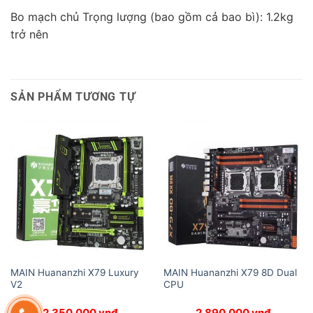
Bo mạch chủ Trọng lượng (bao gồm cả bao bì): 1.2kg
trở nên
SẢN PHẨM TƯƠNG TỰ
MAIN Huananzhi X79 Luxury
MAIN Huananzhi X79 8D Dual
V2
CPU
2.350.000
vnđ
2.890.000
vnđ