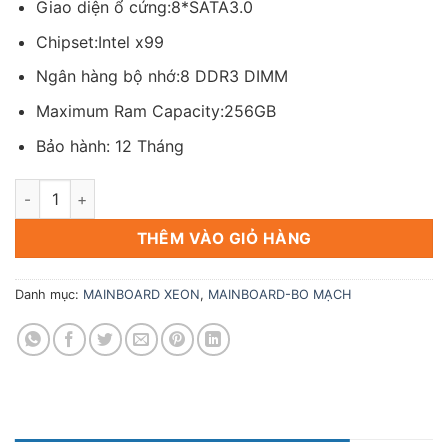
Giao diện ổ cứng:8*SATA3.0
Chipset:Intel x99
Ngân hàng bộ nhớ:8 DDR3 DIMM
Maximum Ram Capacity:256GB
Bảo hành: 12 Tháng
MAIN Huananzhi X99 T8 GAMING số lượng
THÊM VÀO GIỎ HÀNG
Danh mục:
MAINBOARD XEON
,
MAINBOARD-BO MẠCH