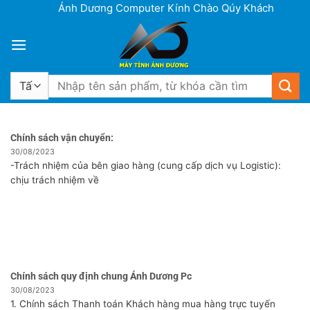
Bỏ
Ánh Dương Computer Kính Chào Qúy Khách! ___ Cơ sở 1
qua
nội
dung
Tìm
kiếm:
Chính sách vận chuyển:
30/08/2023
-Trách nhiệm của bên giao hàng (cung cấp dịch vụ Logistic):
chịu trách nhiệm về
Chính sách quy định chung Ánh Dương Pc
30/08/2023
1. Chính sách Thanh toán Khách hàng mua hàng trực tuyến