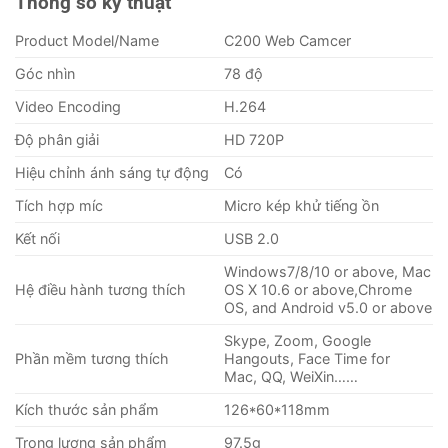
Thông số kỹ thuật
Product Model/Name
C200 Web Camcer
Góc nhìn
78 độ
Video Encoding
H.264
Độ phân giải
HD 720P
Hiệu chỉnh ánh sáng tự động
Có
Tích hợp míc
Micro kép khử tiếng ồn
Kết nối
USB 2.0
Windows7/8/10 or above, Mac
Hệ điều hành tương thích
OS X 10.6 or above,Chrome
OS, and Android v5.0 or above
Skype, Zoom, Google
Phần mềm tương thích
Hangouts, Face Time for
Mac, QQ, WeiXin……
Kích thước sản phẩm
126*60*118mm
Trọng lượng sản phẩm
97.5g