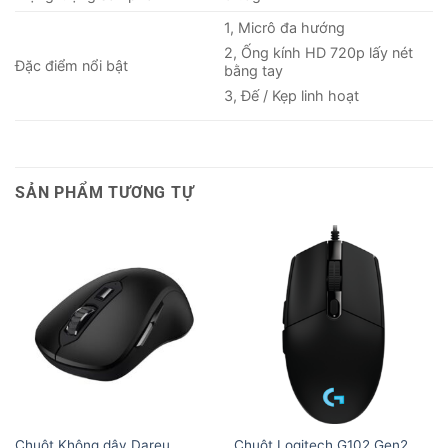
1, Micrô đa hướng
2, Ống kính HD 720p lấy nét
Đặc điểm nổi bật
bằng tay
3, Đế / Kẹp linh hoạt
SẢN PHẨM TƯƠNG TỰ
Chuột Không dây Dareu
Chuột Logitech G102 Gen2