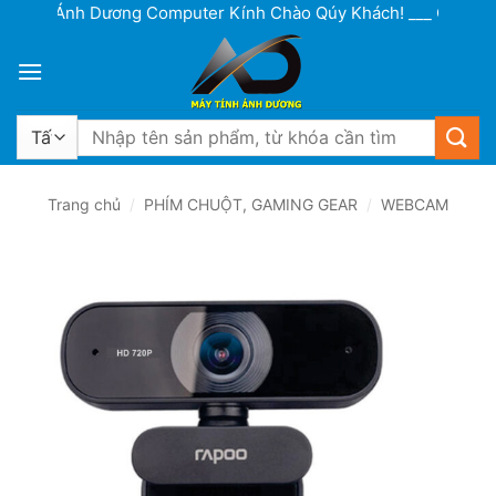
Bỏ
Ánh Dương Computer Kính Chào Qúy Khách! ___ Cơ sở 1: Lô 1
qua
nội
dung
Tìm
kiếm:
Trang chủ
/
PHÍM CHUỘT, GAMING GEAR
/
WEBCAM