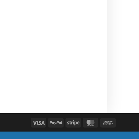
Visa
PayPal
Stripe
MasterCard
Cash
On
Delivery