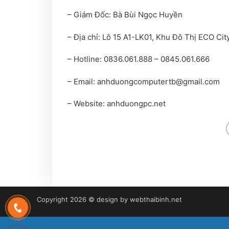
– Giám Đốc: Bà Bùi Ngọc Huyền
– Địa chỉ: Lô 15 A1-LK01, Khu Đô Thị ECO City
– Hotline: 0836.061.888 – 0845.061.666
– Email: anhduongcomputertb@gmail.com
– Website: anhduongpc.net
Copyright 2026 © design by
webthaibinh.net