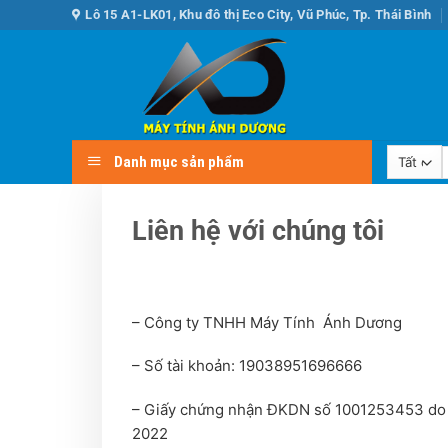
Bỏ
Lô 15 A1-LK01, Khu đô thị Eco City, Vũ Phúc, Tp. Thái Bình
qua
nội
dung
Danh mục sản phẩm
k
Liên hệ với chúng tôi
– Công ty TNHH Máy Tính Ánh Dương
– Số tài khoản: 19038951696666
– Giấy chứng nhận ĐKDN số 1001253453 do S
2022