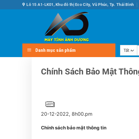
Bỏ
Lô 15 A1-LK01, Khu đô thị Eco City, Vũ Phúc, Tp. Thái Bình
qua
nội
dung
Danh mục sản phẩm
k
Chính Sách Bảo Mật Thôn
20-12-2022, 8h00.pm
Chính sách bảo mật
thông tin