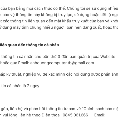
 của bạn bằng mọi cách thức có thể. Chúng tôi sẽ sử dụng nhiề
ảo vệ thông tin này không bị truy lục, sử dụng hoặc tiết lộ ngo
 các thông tin liên quan đến mật khẩu truy xuất của bạn và kh
sử dụng máy tính chung nhiều người, bạn nên đăng xuất, hoặc th
i liên quan đến thông tin cá nhân
 thông tin cá nhân cho bên thứ 3 đến ban quản trị của Website
ty hoặc qua Email: anhduongcomputer.tb@gmail.com
háp kỹ thuật, nghiệp vụ để xác minh các nội dung được phản ánh
tin cá nhân là 7 ngày.
góp, liên hệ và phản hồi thông tin từ bạn về “Chính sách bảo mậ
n vui lòng liên hệ theo Điện thoại: 0845.061.666 Email: