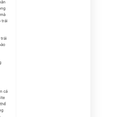
hân
ông
 mà
 trái
trái
nào
g
in cá
ite
 thể
ng
h