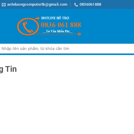
anhduongcomputertb@gmail.com
0836061888
Tìm
iếm:
g Tin