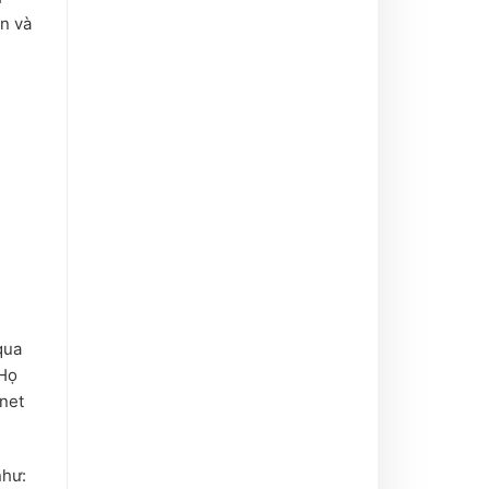
an và
qua
 Họ
.net
như: