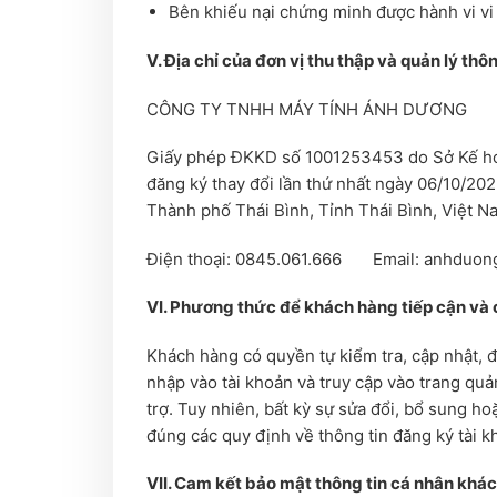
Bên khiếu nại chứng minh được hành vi v
V. Địa chỉ của đơn vị thu thập và quản lý thô
CÔNG TY TNHH MÁY TÍNH Á
Giấy phép ĐKKD số 1001253453 do Sở Kế hoạ
đăng ký thay đổi lần thứ nhất ngày 06/1
Thành phố Thái Bình, Tỉnh Thái Bình, Việt N
Điện thoại: 0845.061.666 Email: anhduon
VI. Phương thức để khách hàng tiếp cận và 
Khách hàng có quyền tự kiểm tra, cập nhật, 
nhập vào tài khoản và truy cập vào trang quản
trợ. Tuy nhiên, bất kỳ sự sửa đổi, bổ sung ho
đúng các quy định về thông tin đăng ký tài k
VII. Cam kết bảo mật thông tin cá nhân khá