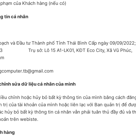
i phạm của Khách hàng (nếu có)
ng tin cá nhân
NH DƯƠNG
ch và Đầu tư Thành phố Tỉnh Thái Bình Cấp ngày 09/09/2022;
0/2023 Trụ sở: Lô 15 A1-LK01, KĐT Eco City, Xã Vũ Phúc,
am
gcomputer.tb@gmail.com
chỉnh sửa dữ liệu cá nhân của mình
điều chỉnh hoặc hủy bỏ bất kỳ thông tin của mình bằng cách đăn
 trị của tài khoản của mình hoặc liên lạc với Ban quản trị để đư
ặc hủy bỏ bất kỳ thông tin cá nhân vẫn phải tuân thủ đầy đủ và t
hoản trên webiste.
ch hàng