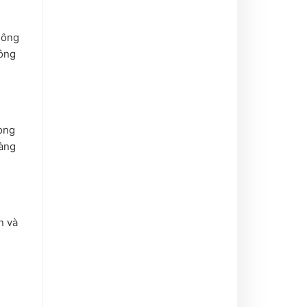
hông
hông
rong
hàng
n và