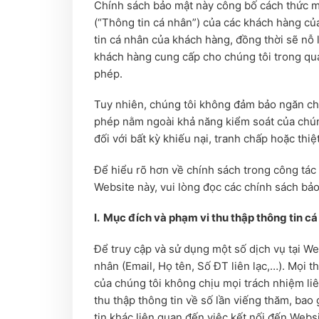
Chính sách bảo mật này công bố cách thức mà 
(“Thông tin cá nhân”) của các khách hàng củ
tin cá nhân của khách hàng, đồng thời sẽ nỗ 
khách hàng cung cấp cho chúng tôi trong quá
phép.
Tuy nhiên, chúng tôi không đảm bảo ngăn chặn
phép nằm ngoài khả năng kiểm soát của chúng
đối với bất kỳ khiếu nại, tranh chấp hoặc thiệ
Để hiểu rõ hơn về chính sách trong công tác 
Website này, vui lòng đọc các chính sách bảo
I.
Mục đích và phạm vi thu thập thông tin cá
Để truy cập và sử dụng một số dịch vụ tại We
nhân (Email, Họ tên, Số ĐT liên lạc,…). Mọi 
của chúng tôi không chịu mọi trách nhiệm liê
thu thập thông tin về số lần viếng thăm, bao 
tin khác liên quan đến việc kết nối đến Webs