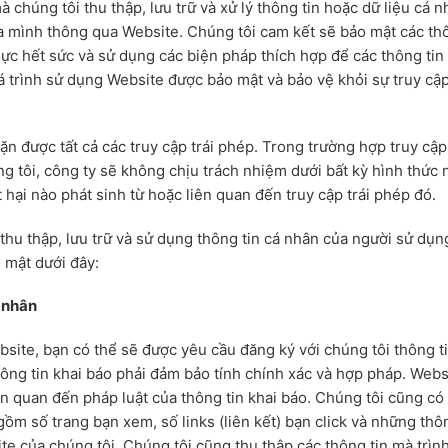
chúng tôi thu thập, lưu trữ và xử lý thông tin hoặc dữ liệu cá n
a mình thông qua Website. Chúng tôi cam kết sẽ bảo mật các th
lực hết sức và sử dụng các biện pháp thích hợp để các thông tin
 trình sử dụng Website được bảo mật và bảo vệ khỏi sự truy cập
 được tất cả các truy cập trái phép. Trong trường hợp truy cập 
 tôi, công ty sẽ không chịu trách nhiệm dưới bất kỳ hình thức 
t hại nào phát sinh từ hoặc liên quan đến truy cập trái phép đó.
thu thập, lưu trữ và sử dụng thông tin cá nhân của người sử dụn
 mật dưới đây:
 nhân
bsite, bạn có thể sẽ được yêu cầu đăng ký với chúng tôi thông t
thông tin khai báo phải đảm bảo tính chính xác và hợp pháp. Webs
n quan đến pháp luật của thông tin khai báo. Chúng tôi cũng có
gồm số trang bạn xem, số links (liên kết) bạn click và những thô
ite của chúng tôi. Chúng tôi cũng thu thập các thông tin mà trìn